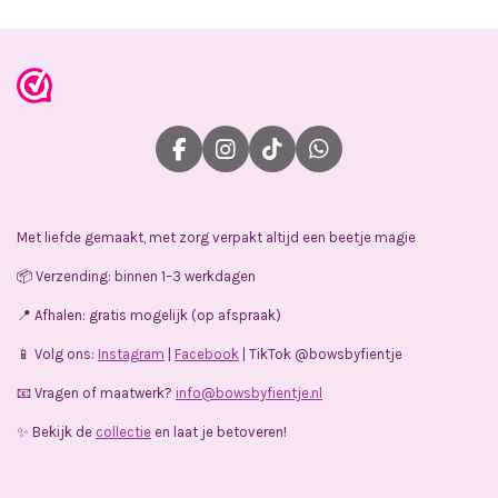
F
I
T
W
a
n
i
h
c
s
k
a
e
t
T
t
Met liefde gemaakt, met zorg verpakt altijd een beetje magie
b
a
o
s
o
g
k
A
📦 Verzending: binnen 1–3 werkdagen
o
r
p
k
a
p
📍 Afhalen: gratis mogelijk (op afspraak)
m
📱 Volg ons:
Instagram
|
Facebook
| TikTok @bowsbyfientje
📧 Vragen of maatwerk?
info@bowsbyfientje.nl
✨ Bekijk de
collectie
en laat je betoveren!