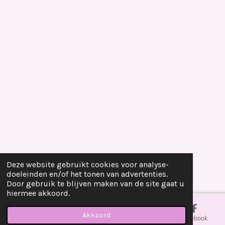
Deze website gebruikt cookies voor analyse-
doeleinden en/of het tonen van advertenties.
Door gebruik te blijven maken van de site gaat u
hiermee akkoord.
Akkoord
E-mailadres
Telefoonnummer
Kaart
Facebook