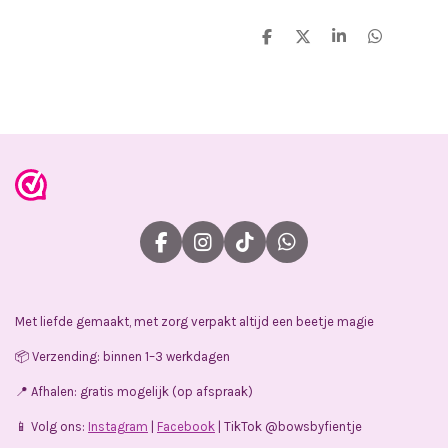
D
D
S
D
e
e
h
e
l
e
a
l
e
l
r
e
n
e
n
F
I
T
W
a
n
i
h
c
s
k
a
e
t
T
t
Met liefde gemaakt, met zorg verpakt altijd een beetje magie
b
a
o
s
o
g
k
A
📦 Verzending: binnen 1–3 werkdagen
o
r
p
k
a
p
📍 Afhalen: gratis mogelijk (op afspraak)
m
📱 Volg ons:
Instagram
|
Facebook
| TikTok @bowsbyfientje