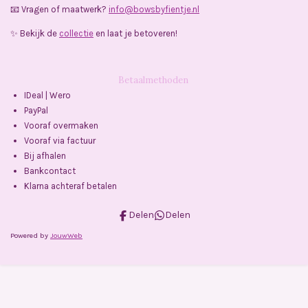
📧 Vragen of maatwerk?
info@bowsbyfientje.nl
✨ Bekijk de
collectie
en laat je betoveren!
Betaalmethoden
IDeal | Wero
PayPal
Vooraf overmaken
Vooraf via factuur
Bij afhalen
Bankcontact
Klarna achteraf betalen
Delen
Delen
Powered by
JouwWeb