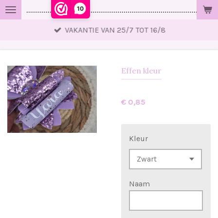
10
..................................................................................................
Ga
direct
VAKANTIE VAN 25/7 TOT 16/8
naar
de
hoofdinhoud
Effen kleur
€ 0,85
Kleur
Naam