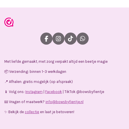
F
I
T
W
a
n
i
h
c
s
k
a
e
t
T
t
Met liefde gemaakt, met zorg verpakt altijd een beetje magie
b
a
o
s
o
g
k
A
📦 Verzending: binnen 1–3 werkdagen
o
r
p
k
a
p
📍 Afhalen: gratis mogelijk (op afspraak)
m
📱 Volg ons:
Instagram
|
Facebook
| TikTok @bowsbyfientje
📧 Vragen of maatwerk?
info@bowsbyfientje.nl
✨ Bekijk de
collectie
en laat je betoveren!