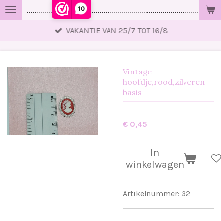
10
..................................................................................................
Ga
direct
VAKANTIE VAN 25/7 TOT 16/8
naar
de
hoofdinhoud
Vintage
hoofdje,rood,zilveren
basis
€ 0,45
In
winkelwagen
Artikelnummer:
32