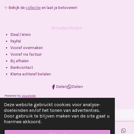
✨ Bekijk de
collectie
en laat je betoveren!
Betaalmethoden
IDeal | Wero
PayPal
Vooraf overmaken
Vooraf via factuur
Bij afhalen
Bankcontact
Klarna achteraf betalen
Delen
Delen
Powered by
JouwWeb
Deze website gebruikt cookies voor analyse-
doeleinden en/of het tonen van advertenties.
Door gebruik te blijven maken van de site gaat u
hiermee akkoord.