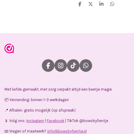
D
D
S
D
e
e
h
e
l
e
a
l
e
l
r
e
n
e
n
F
I
T
W
a
n
i
h
c
s
k
a
e
t
T
t
Met liefde gemaakt, met zorg verpakt altijd een beetje magie
b
a
o
s
o
g
k
A
📦 Verzending: binnen 1–3 werkdagen
o
r
p
k
a
p
📍 Afhalen: gratis mogelijk (op afspraak)
m
📱 Volg ons:
Instagram
|
Facebook
| TikTok @bowsbyfientje
📧 Vragen of maatwerk?
info@bowsbyfientje.nl