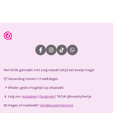
e
e
h
e
l
e
a
l
e
l
r
e
n
e
n
F
I
T
W
a
n
i
h
c
s
k
a
e
t
T
t
Met liefde gemaakt, met zorg verpakt altijd een beetje magie
b
a
o
s
o
g
k
A
📦 Verzending: binnen 1–3 werkdagen
o
r
p
k
a
p
📍 Afhalen: gratis mogelijk (op afspraak)
m
📱 Volg ons:
Instagram
|
Facebook
| TikTok @bowsbyfientje
📧 Vragen of maatwerk?
info@bowsbyfientje.nl