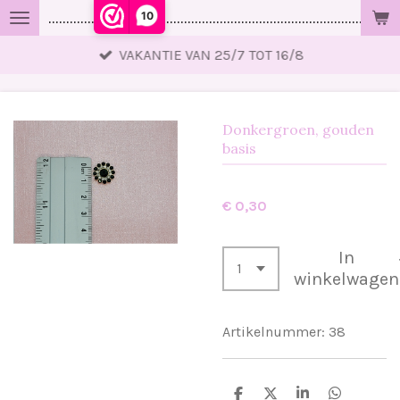
10
..................................................................................................
Ga
direct
VAKANTIE VAN 25/7 TOT 16/8
naar
de
hoofdinhoud
Donkergroen, gouden
basis
€ 0,30
In
winkelwagen
Artikelnummer:
38
D
D
S
D