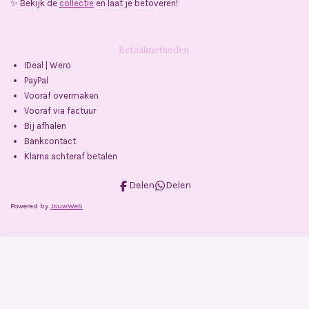
✨ Bekijk de
collectie
en laat je betoveren!
Betaalmethoden
IDeal | Wero
PayPal
Vooraf overmaken
Vooraf via factuur
Bij afhalen
Bankcontact
Klarna achteraf betalen
Delen
Delen
Powered by
JouwWeb