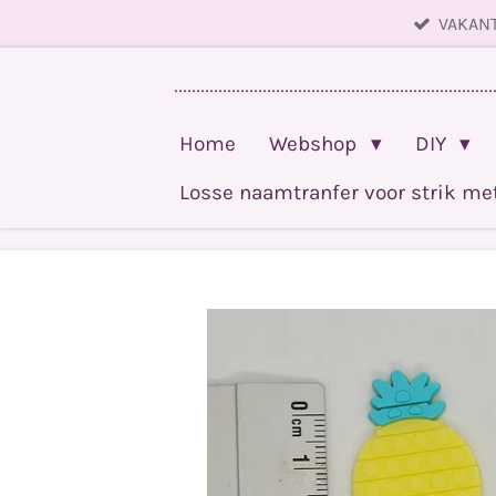
VAKANT
Ga
direct
........................................................................
naar
de
Home
Webshop
DIY
hoofdinhoud
Losse naamtranfer voor strik m