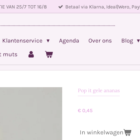
IE VAN 25/7 TOT 16/8
Betaal via Klarna, Ideal|Wero, Pay
.............................................................................................
Klantenservice
Agenda
Over ons
Blog
et muts
Pop it gele ananas
€ 0,45
In winkelwagen