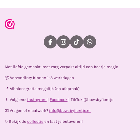
F
I
T
W
a
n
i
h
c
s
k
a
e
t
T
t
Met liefde gemaakt, met zorg verpakt altijd een beetje magie
b
a
o
s
o
g
k
A
📦 Verzending: binnen 1–3 werkdagen
o
r
p
k
a
p
📍 Afhalen: gratis mogelijk (op afspraak)
m
📱 Volg ons:
Instagram
|
Facebook
| TikTok @bowsbyfientje
📧 Vragen of maatwerk?
info@bowsbyfientje.nl
✨ Bekijk de
collectie
en laat je betoveren!