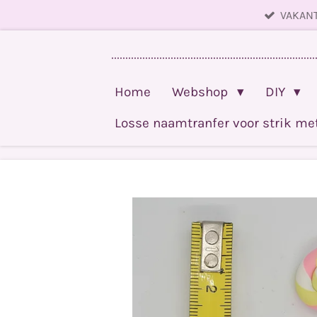
VAKANT
Ga
direct
........................................................................
naar
de
Home
Webshop
DIY
hoofdinhoud
Losse naamtranfer voor strik m