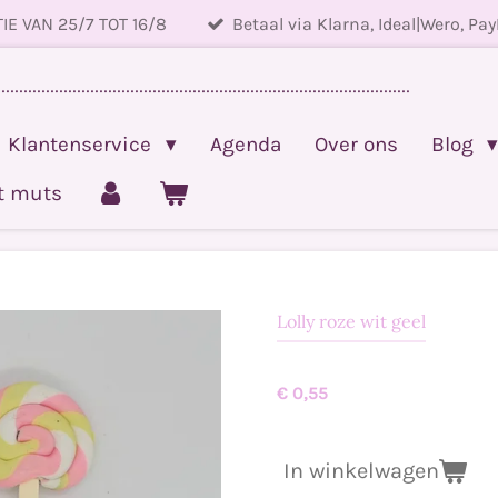
IE VAN 25/7 TOT 16/8
Betaal via Klarna, Ideal|Wero, Pay
.............................................................................................
Klantenservice
Agenda
Over ons
Blog
et muts
Lolly roze wit geel
€ 0,55
In winkelwagen