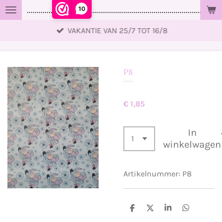
10
..................................................................................................
Ga
direct
VAKANTIE VAN 25/7 TOT 16/8
naar
de
hoofdinhoud
P8
€ 1,85
In
winkelwagen
Artikelnummer:
P8
D
D
S
D
e
e
h
e