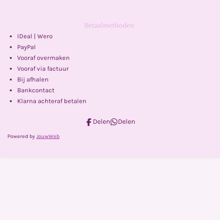
Betaalmethoden
IDeal | Wero
PayPal
Vooraf overmaken
Vooraf via factuur
Bij afhalen
Bankcontact
Klarna achteraf betalen
Delen
Delen
Powered by
JouwWeb