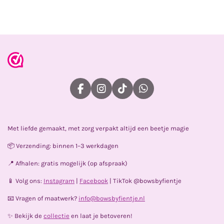
l
e
a
l
e
l
r
e
n
e
n
F
I
T
W
a
n
i
h
c
s
k
a
e
t
T
t
Met liefde gemaakt, met zorg verpakt altijd een beetje magie
b
a
o
s
o
g
k
A
📦 Verzending: binnen 1–3 werkdagen
o
r
p
k
a
p
📍 Afhalen: gratis mogelijk (op afspraak)
m
📱 Volg ons:
Instagram
|
Facebook
| TikTok @bowsbyfientje
📧 Vragen of maatwerk?
info@bowsbyfientje.nl
✨ Bekijk de
collectie
en laat je betoveren!