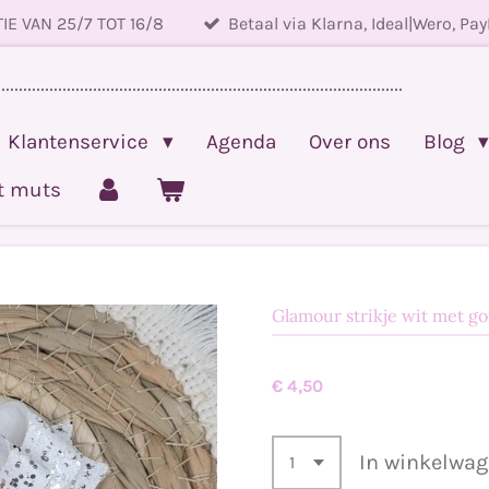
IE VAN 25/7 TOT 16/8
Betaal via Klarna, Ideal|Wero, Pay
.............................................................................................
Klantenservice
Agenda
Over ons
Blog
et muts
Glamour strikje wit met go
€ 4,50
In winkelwa