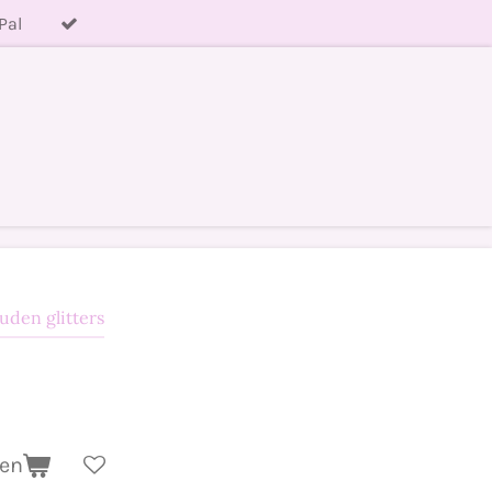
Pal
uden glitters
gen