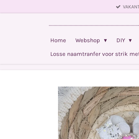
VAKANT
Ga
direct
........................................................................
naar
de
Home
Webshop
DIY
hoofdinhoud
Losse naamtranfer voor strik m