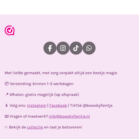
e
l
r
e
n
e
n
F
I
T
W
a
n
i
h
c
s
k
a
e
t
T
t
Met liefde gemaakt, met zorg verpakt altijd een beetje magie
b
a
o
s
o
g
k
A
📦 Verzending: binnen 1–3 werkdagen
o
r
p
k
a
p
📍 Afhalen: gratis mogelijk (op afspraak)
m
📱 Volg ons:
Instagram
|
Facebook
| TikTok @bowsbyfientje
📧 Vragen of maatwerk?
info@bowsbyfientje.nl
✨ Bekijk de
collectie
en laat je betoveren!