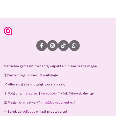
l
e
a
l
e
l
r
e
n
e
n
F
I
T
W
a
n
i
h
c
s
k
a
e
t
T
t
Met liefde gemaakt, met zorg verpakt altijd een beetje magie
b
a
o
s
o
g
k
A
📦 Verzending: binnen 1–3 werkdagen
o
r
p
k
a
p
📍 Afhalen: gratis mogelijk (op afspraak)
m
📱 Volg ons:
Instagram
|
Facebook
| TikTok @bowsbyfientje
📧 Vragen of maatwerk?
info@bowsbyfientje.nl
✨ Bekijk de
collectie
en laat je betoveren!