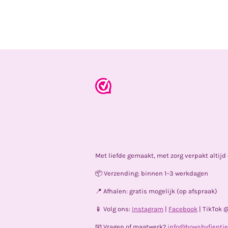
Met liefde gemaakt, met zorg verpakt altij
📦 Verzending: binnen 1–3 werkdagen
📍 Afhalen: gratis mogelijk (op afspraak)
📱 Volg ons:
Instagram
|
Facebook
| TikTok 
📧 Vragen of maatwerk?
info@bowsbyfientje