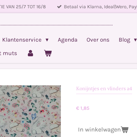
IE VAN 25/7 TOT 16/8
Betaal via Klarna, Ideal|Wero, Pay
.............................................................................................
Klantenservice
Agenda
Over ons
Blog
et muts
Konijntjes en vlinders a4
€ 1,85
In winkelwagen