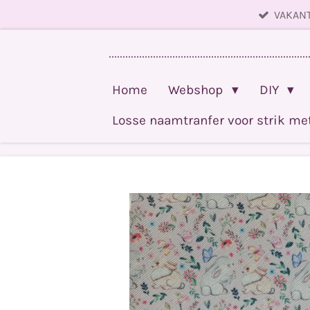
VAKANT
Ga
direct
........................................................................
naar
de
Home
Webshop
DIY
hoofdinhoud
Losse naamtranfer voor strik m