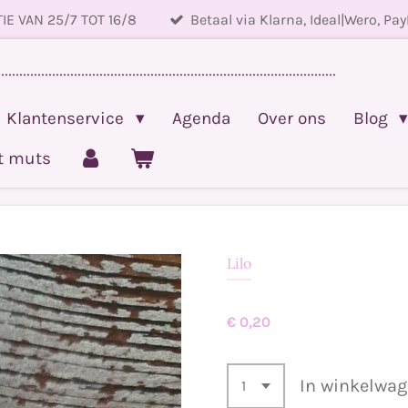
IE VAN 25/7 TOT 16/8
Betaal via Klarna, Ideal|Wero, Pay
.............................................................................................
Klantenservice
Agenda
Over ons
Blog
et muts
Lilo
€ 0,20
In winkelwa