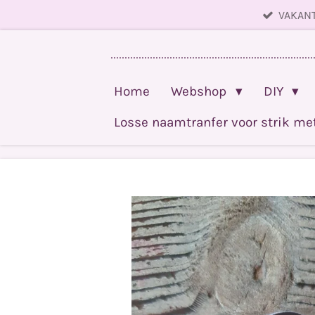
VAKANT
Ga
direct
........................................................................
naar
de
Home
Webshop
DIY
hoofdinhoud
Losse naamtranfer voor strik m