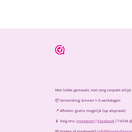
Met liefde gemaakt, met zorg verpakt altij
📦 Verzending: binnen 1–3 werkdagen
📍 Afhalen: gratis mogelijk (op afspraak)
📱 Volg ons:
Instagram
|
Facebook
| TikTok 
📧 Vragen of maatwerk?
info@bowsbyfientje