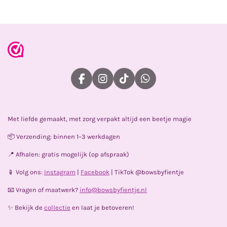
e
l
r
e
n
e
n
F
I
T
W
a
n
i
h
c
s
k
a
e
t
T
t
Met liefde gemaakt, met zorg verpakt altijd een beetje magie
b
a
o
s
o
g
k
A
📦 Verzending: binnen 1–3 werkdagen
o
r
p
k
a
p
📍 Afhalen: gratis mogelijk (op afspraak)
m
📱 Volg ons:
Instagram
|
Facebook
| TikTok @bowsbyfientje
📧 Vragen of maatwerk?
info@bowsbyfientje.nl
✨ Bekijk de
collectie
en laat je betoveren!