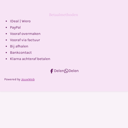
Betaalmethoden
IDeal | Wero
PayPal
Vooraf overmaken
Vooraf via factuur
Bij afhalen
Bankcontact
Klarna achteraf betalen
Delen
Delen
Powered by
JouwWeb