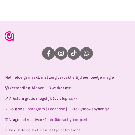
l
e
a
l
e
l
r
e
n
e
n
F
I
T
W
a
n
i
h
c
s
k
a
e
t
T
t
Met liefde gemaakt, met zorg verpakt altijd een beetje magie
b
a
o
s
o
g
k
A
📦 Verzending: binnen 1–3 werkdagen
o
r
p
k
a
p
📍 Afhalen: gratis mogelijk (op afspraak)
m
📱 Volg ons:
Instagram
|
Facebook
| TikTok @bowsbyfientje
📧 Vragen of maatwerk?
info@bowsbyfientje.nl
✨ Bekijk de
collectie
en laat je betoveren!