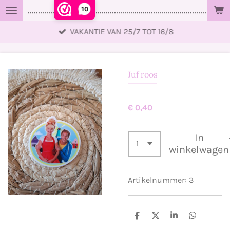
10
..................................................................................................
Ga
direct
VAKANTIE VAN 25/7 TOT 16/8
naar
de
hoofdinhoud
Juf roos
€ 0,40
In
winkelwagen
Artikelnummer:
3
D
D
S
D
e
e
h
e