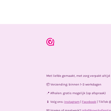
Met liefde gemaakt, met zorg verpakt altij
📦 Verzending: binnen 1–3 werkdagen
📍 Afhalen: gratis mogelijk (op afspraak)
📱 Volg ons:
Instagram
|
Facebook
| TikTok 
📧 Vragen of maatwerk?
info@bowsbyfientje