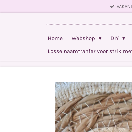
VAKANT
Ga
direct
........................................................................
naar
de
Home
Webshop
DIY
hoofdinhoud
Losse naamtranfer voor strik m