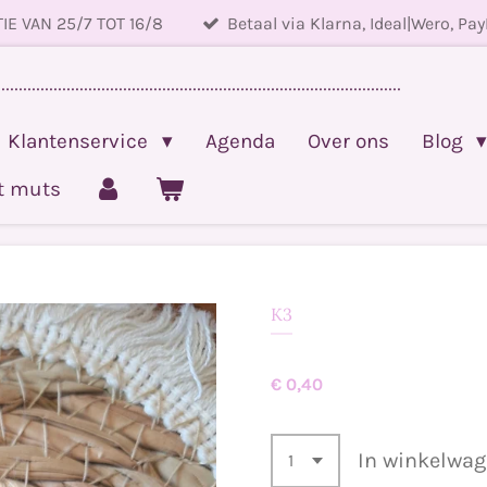
IE VAN 25/7 TOT 16/8
Betaal via Klarna, Ideal|Wero, Pay
.............................................................................................
Klantenservice
Agenda
Over ons
Blog
et muts
K3
€ 0,40
In winkelwa