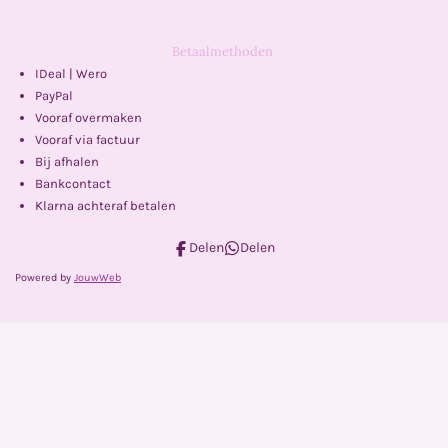
Betaalmethoden
IDeal | Wero
PayPal
Vooraf overmaken
Vooraf via factuur
Bij afhalen
Bankcontact
Klarna achteraf betalen
Delen
Delen
Powered by
JouwWeb