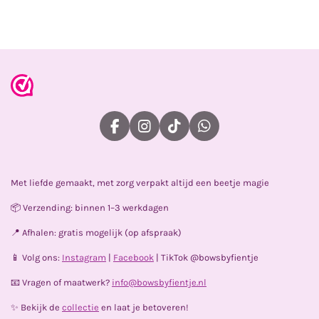
l
e
a
l
e
l
r
e
n
e
n
F
I
T
W
a
n
i
h
c
s
k
a
e
t
T
t
Met liefde gemaakt, met zorg verpakt altijd een beetje magie
b
a
o
s
o
g
k
A
📦 Verzending: binnen 1–3 werkdagen
o
r
p
k
a
p
📍 Afhalen: gratis mogelijk (op afspraak)
m
📱 Volg ons:
Instagram
|
Facebook
| TikTok @bowsbyfientje
📧 Vragen of maatwerk?
info@bowsbyfientje.nl
✨ Bekijk de
collectie
en laat je betoveren!