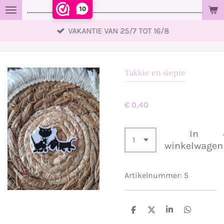
10
..................................................................................................
Ga
direct
VAKANTIE VAN 25/7 TOT 16/8
naar
de
hoofdinhoud
Takkie en siepie
€ 0,40
In
winkelwagen
Artikelnummer:
5
D
D
S
D
e
e
h
e