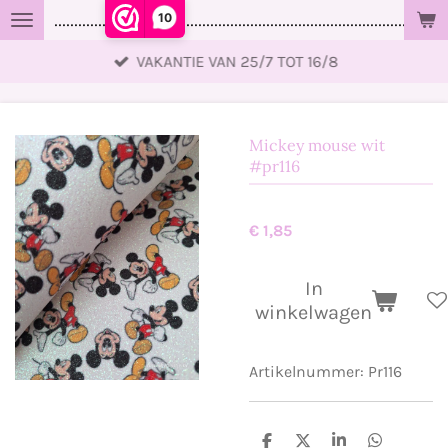
10
..................................................................................................
Ga
direct
VAKANTIE VAN 25/7 TOT 16/8
naar
de
hoofdinhoud
Mickey mouse wit
#pr116
€ 1,85
In
winkelwagen
Artikelnummer:
Pr116
D
D
S
D