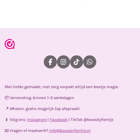
e
e
h
e
l
e
a
l
e
l
r
e
n
e
n
F
I
T
W
a
n
i
h
c
s
k
a
e
t
T
t
Met liefde gemaakt, met zorg verpakt altijd een beetje magie
b
a
o
s
o
g
k
A
📦 Verzending: binnen 1–3 werkdagen
o
r
p
k
a
p
📍 Afhalen: gratis mogelijk (op afspraak)
m
📱 Volg ons:
Instagram
|
Facebook
| TikTok @bowsbyfientje
📧 Vragen of maatwerk?
info@bowsbyfientje.nl