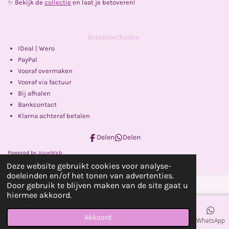
✨ Bekijk de
collectie
en laat je betoveren!
Betaalmethoden
IDeal | Wero
PayPal
Vooraf overmaken
Vooraf via factuur
Bij afhalen
Bankcontact
Klarna achteraf betalen
Delen
Delen
Powered by
JouwWeb
Deze website gebruikt cookies voor analyse-
doeleinden en/of het tonen van advertenties.
Door gebruik te blijven maken van de site gaat u
hiermee akkoord.
Akkoord
E-mailadres
Telefoonnummer
Kaart
Facebook
WhatsApp