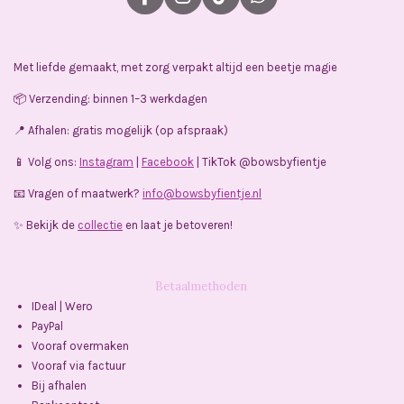
F
I
T
W
a
n
i
h
c
s
k
a
e
t
T
t
Met liefde gemaakt, met zorg verpakt altijd een beetje magie
b
a
o
s
o
g
k
A
📦 Verzending: binnen 1–3 werkdagen
o
r
p
k
a
p
📍 Afhalen: gratis mogelijk (op afspraak)
m
📱 Volg ons:
Instagram
|
Facebook
| TikTok @bowsbyfientje
📧 Vragen of maatwerk?
info@bowsbyfientje.nl
✨ Bekijk de
collectie
en laat je betoveren!
Betaalmethoden
IDeal | Wero
PayPal
Vooraf overmaken
Vooraf via factuur
Bij afhalen