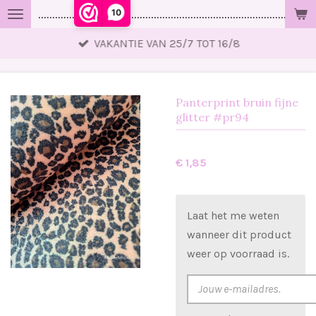
10
..................................................................................................
Ga
direct
VAKANTIE VAN 25/7 TOT 16/8
naar
de
hoofdinhoud
Panterprint bruin fijne
glitter #pr94
€ 1,85
Laat het me weten
wanneer dit product
weer op voorraad is.