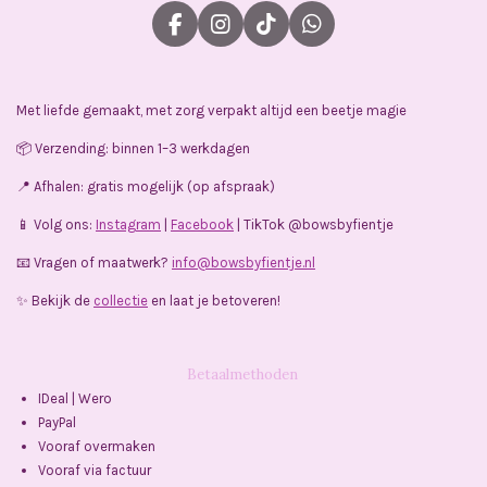
F
I
T
W
a
n
i
h
c
s
k
a
e
t
T
t
Met liefde gemaakt, met zorg verpakt altijd een beetje magie
b
a
o
s
o
g
k
A
📦 Verzending: binnen 1–3 werkdagen
o
r
p
k
a
p
📍 Afhalen: gratis mogelijk (op afspraak)
m
📱 Volg ons:
Instagram
|
Facebook
| TikTok @bowsbyfientje
📧 Vragen of maatwerk?
info@bowsbyfientje.nl
✨ Bekijk de
collectie
en laat je betoveren!
Betaalmethoden
IDeal | Wero
PayPal
Vooraf overmaken
Vooraf via factuur