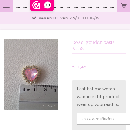
10
..................................................................................................
Ga
direct
VAKANTIE VAN 25/7 TOT 16/8
naar
de
hoofdinhoud
Roze, gouden basis
#rh8
€ 0,45
Laat het me weten
wanneer dit product
weer op voorraad is.