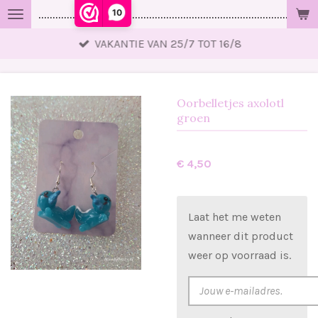
10
..................................................................................................
Ga
direct
VAKANTIE VAN 25/7 TOT 16/8
naar
de
hoofdinhoud
Oorbelletjes axolotl
groen
€ 4,50
Laat het me weten
wanneer dit product
weer op voorraad is.