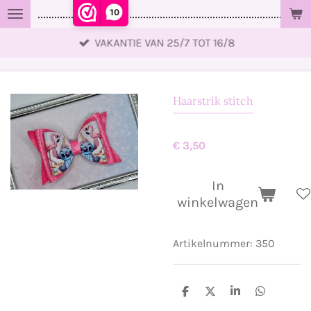
10
..................................................................................................
Ga
direct
VAKANTIE VAN 25/7 TOT 16/8
naar
de
hoofdinhoud
Haarstrik stitch
€ 3,50
In
winkelwagen
Artikelnummer:
350
D
D
S
D
e
e
h
e