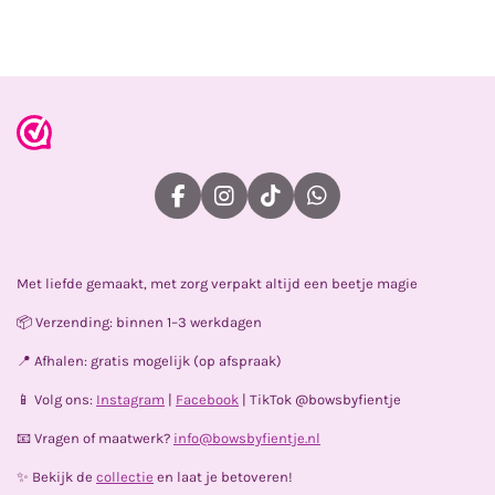
l
e
a
l
e
l
r
e
n
e
n
F
I
T
W
a
n
i
h
c
s
k
a
e
t
T
t
Met liefde gemaakt, met zorg verpakt altijd een beetje magie
b
a
o
s
o
g
k
A
📦 Verzending: binnen 1–3 werkdagen
o
r
p
k
a
p
📍 Afhalen: gratis mogelijk (op afspraak)
m
📱 Volg ons:
Instagram
|
Facebook
| TikTok @bowsbyfientje
📧 Vragen of maatwerk?
info@bowsbyfientje.nl
✨ Bekijk de
collectie
en laat je betoveren!