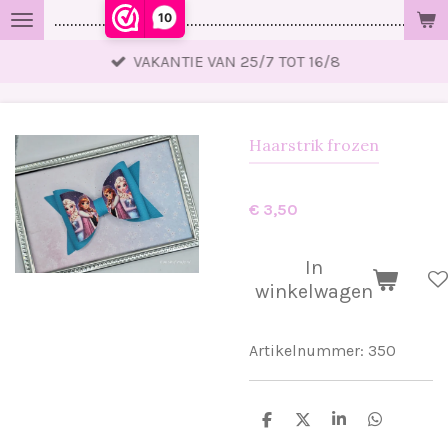
10
..................................................................................................
Ga
direct
VAKANTIE VAN 25/7 TOT 16/8
naar
de
hoofdinhoud
Haarstrik frozen
€ 3,50
In
winkelwagen
Artikelnummer:
350
D
D
S
D
e
e
h
e