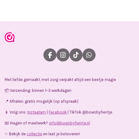
l
e
a
l
e
l
r
e
n
e
n
F
I
T
W
a
n
i
h
c
s
k
a
e
t
T
t
Met liefde gemaakt, met zorg verpakt altijd een beetje magie
b
a
o
s
o
g
k
A
📦 Verzending: binnen 1–3 werkdagen
o
r
p
k
a
p
📍 Afhalen: gratis mogelijk (op afspraak)
m
📱 Volg ons:
Instagram
|
Facebook
| TikTok @bowsbyfientje
📧 Vragen of maatwerk?
info@bowsbyfientje.nl
✨ Bekijk de
collectie
en laat je betoveren!