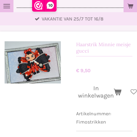
10
..................................................................................................
Ga
direct
VAKANTIE VAN 25/7 TOT 16/8
naar
de
hoofdinhoud
Haarstrik Minnie meisje
gucci
€ 9,50
In
winkelwagen
Artikelnummer:
Fimostrikken