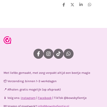
D
D
S
D
e
e
h
e
l
e
a
l
e
l
r
e
n
e
n
F
I
T
W
a
n
i
h
c
s
k
a
e
t
T
t
Met liefde gemaakt, met zorg verpakt altijd een beetje magie
b
a
o
s
o
g
k
A
📦 Verzending: binnen 1–3 werkdagen
o
r
p
k
a
p
📍 Afhalen: gratis mogelijk (op afspraak)
m
📱 Volg ons:
Instagram
|
Facebook
| TikTok @bowsbyfientje
📧 Vragen of maatwerk?
info@bowsbyfientje.nl