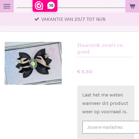
10
..................................................................................................
Ga
direct
VAKANTIE VAN 25/7 TOT 16/8
naar
de
hoofdinhoud
Haarstrik zwart en
goud
€ 5,50
Laat het me weten
wanneer dit product
weer op voorraad is.