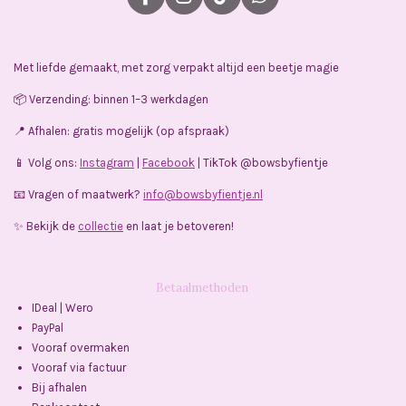
F
I
T
W
a
n
i
h
c
s
k
a
e
t
T
t
Met liefde gemaakt, met zorg verpakt altijd een beetje magie
b
a
o
s
o
g
k
A
📦 Verzending: binnen 1–3 werkdagen
o
r
p
k
a
p
📍 Afhalen: gratis mogelijk (op afspraak)
m
📱 Volg ons:
Instagram
|
Facebook
| TikTok @bowsbyfientje
📧 Vragen of maatwerk?
info@bowsbyfientje.nl
✨ Bekijk de
collectie
en laat je betoveren!
Betaalmethoden
IDeal | Wero
PayPal
Vooraf overmaken
Vooraf via factuur
Bij afhalen