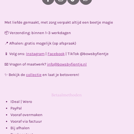
F
I
T
W
a
n
i
h
c
s
k
a
e
t
T
t
Met liefde gemaakt, met zorg verpakt altijd een beetje magie
b
a
o
s
o
g
k
A
📦 Verzending: binnen 1–3 werkdagen
o
r
p
k
a
p
📍 Afhalen: gratis mogelijk (op afspraak)
m
📱 Volg ons:
Instagram
|
Facebook
| TikTok @bowsbyfientje
📧 Vragen of maatwerk?
info@bowsbyfientje.nl
✨ Bekijk de
collectie
en laat je betoveren!
Betaalmethoden
IDeal | Wero
PayPal
Vooraf overmaken
Vooraf via factuur
Bij afhalen