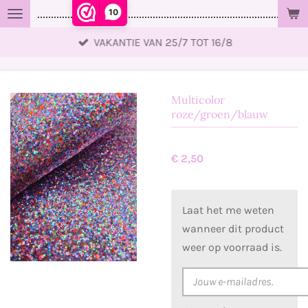
10
..................................................................................................
Ga
direct
VAKANTIE VAN 25/7 TOT 16/8
naar
de
hoofdinhoud
Multicolor
roze/groen/blauw
€ 2,50
Laat het me weten
wanneer dit product
weer op voorraad is.