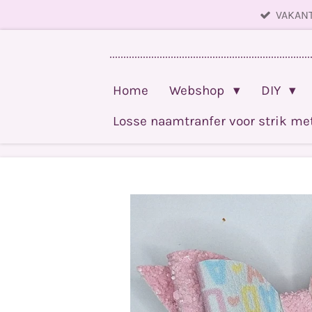
VAKANT
Ga
direct
........................................................................
naar
de
Home
Webshop
DIY
hoofdinhoud
Losse naamtranfer voor strik m