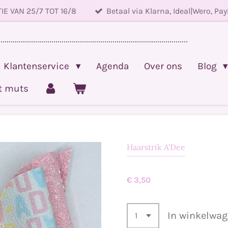
IE VAN 25/7 TOT 16/8
Betaal via Klarna, Ideal|Wero, Pay
.............................................................................................
Klantenservice
Agenda
Over ons
Blog
et muts
Haarstrik A'Dee
€ 3,50
In winkelwa