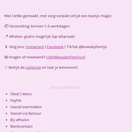
a
n
i
h
c
s
k
a
e
t
T
t
Met liefde gemaakt, met zorg verpakt altijd een beetje magie
b
a
o
s
o
g
k
A
📦 Verzending: binnen 1–3 werkdagen
o
r
p
k
a
p
📍 Afhalen: gratis mogelijk (op afspraak)
m
📱 Volg ons:
Instagram
|
Facebook
| TikTok @bowsbyfientje
📧 Vragen of maatwerk?
info@bowsbyfientje.nl
✨ Bekijk de
collectie
en laat je betoveren!
Betaalmethoden
IDeal | Wero
PayPal
Vooraf overmaken
Vooraf via factuur
Bij afhalen
Bankcontact