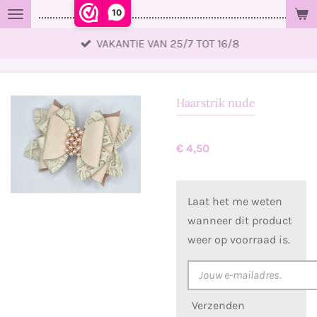
10
..................................................................................................
Ga
direct
VAKANTIE VAN 25/7 TOT 16/8
naar
de
hoofdinhoud
Haarstrik nude
€ 4,50
Laat het me weten
wanneer dit product
weer op voorraad is.
Verzenden